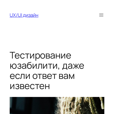
Перейти
к
UX/UI дизайн
содержимому
Тестирование
юзабилити, даже
если ответ вам
известен