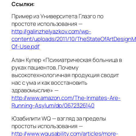
Ссылки:
Пример из Университета Глазго по
простоте использования —
http://galinzhelyazkov.com/wp-
content/uploads/2011/10/TheStateOfArtDesign
Of-Use.pdf
Алан Купер «Психиатрическая больница в
руках пациентов. Почему
высокотехнологичная продукция сводит
нас с ума и как восстановить
здравомыслие» —
http://www.amazon.com/The-Inmates-Are-
Running-Asylum/dp/0672326140
Юзабилити WQ — взгляд за пределы
простоты использования —
http://www.wqusability.com/articles/more-