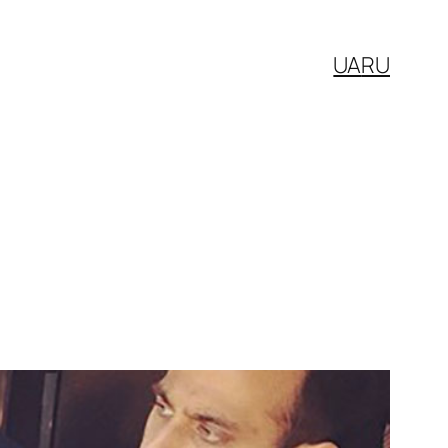
UA
RU