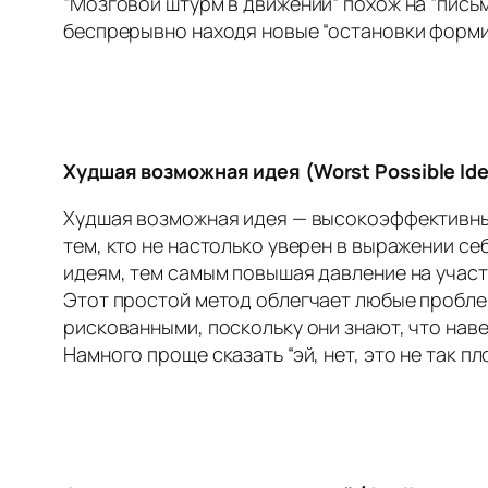
“Мозговой штурм в движении” похож на “письм
беспрерывно находя новые “остановки формир
Худшая
возможная
идея
(Worst Possible Id
Худшая возможная идея — высокоэффективный
тем, кто не настолько уверен в выражении се
идеям, тем самым повышая давление на учас
Этот простой метод облегчает любые проблем
рискованными, поскольку они знают, что нав
Намного проще сказать “эй, нет, это не так п